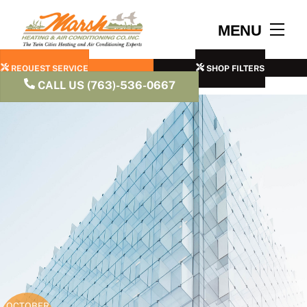
Skip
to
Men
MENU
content
REQUEST SERVICE
SHOP FILTERS
CALL US (763)-536-0667
OCTOBER